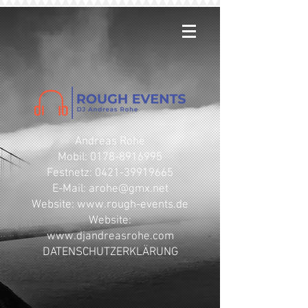
Andreas Rohe
Mobil: 0178-8916995
Festnetz: 0421-39919665
E-Mail: arohe@gmx.net
​Website: www.rough-events.de
Website:
www.djandreasrohe.com
DATENSCHUTZERKLÄRUNG