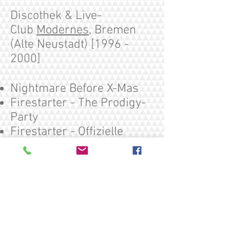
Discothek & Live-
Club
Modernes
, Bremen
(Alte Neustadt) [1996 -
2000]
Nightmare Before X-Mas
Firestarter - The Prodigy-
Party
Firestarter - Offizielle
Prodigy-After-Concert-
Party
Discothek Ting! Club,