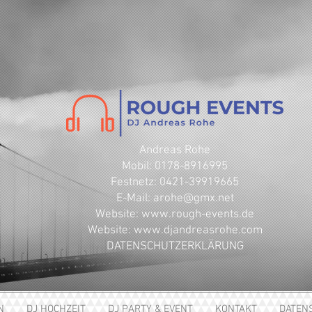
Andreas Rohe
Mobil: 0178-8916995
Festnetz: 0421-39919665
E-Mail: arohe@gmx.net
​Website: www.rough-events.de
Website: www.djandreasrohe.com
DATENSCHUTZERKLÄRUNG
N
DJ HOCHZEIT
DJ PARTY & EVENT
KONTAKT
DATEN