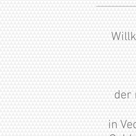
Will
der 
in Ve