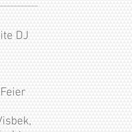
ite DJ
 Feier
Visbek,