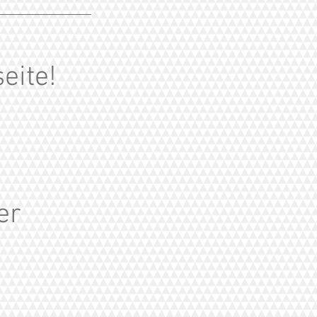
eite!
er