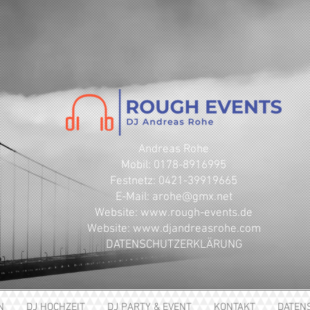
Andreas Rohe
Mobil: 0178-8916995
Festnetz: 0421-39919665
E-Mail: arohe@gmx.net
​Website: www.rough-events.de
Website: www.djandreasrohe.com
DATENSCHUTZERKLÄRUNG
N
DJ HOCHZEIT
DJ PARTY & EVENT
KONTAKT
DATEN