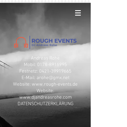
Andreas Rohe
Mobil: 0178-8916995
Festnetz: 0421-39919665
E-Mail: arohe@gmx.net
​Website: www.rough-events.de
Website:
www.djandreasrohe.com
DATENSCHUTZERKLÄRUNG