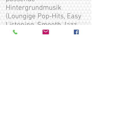
Hintergrundmusik
(Loungige Pop-Hits, Easy
Listening, Smooth Jazz,
Bar-Jazz-Lounge, Latin-
Jazz- & Bossa Lounge,
Electro-Lounge, Piano-
Musik etc.) zum Empfang
und während des Essens
spannende und
abwechslungsreiche
Tanzmusik für "jung" und
"alt"
nach Ihren Vorstellungen
umsetzen.