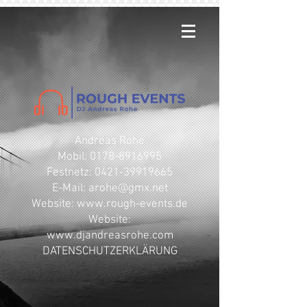
Andreas Rohe
Mobil: 0178-8916995
Festnetz: 0421-39919665
E-Mail: arohe@gmx.net
​Website: www.rough-events.de
Website:
www.djandreasrohe.com
DATENSCHUTZERKLÄRUNG