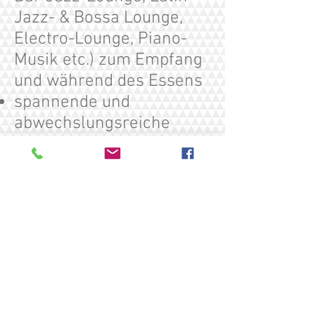
Jazz- & Bossa Lounge,
Electro-Lounge, Piano-
Musik etc.) zum Empfang
und während des Essens
spannende und
abwechslungsreiche
Tanzmusik für "jung" und
"alt"
nach Ihren Vorstellungen
umsetzen.
Informieren Sie sich doch
gerne auf meiner
Homepage (siehe Menü)
über mein Angebot.