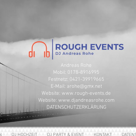
Andreas Rohe
Mobil: 0178-8916995
Festnetz: 0421-39919665
E-Mail: arohe@gmx.net
​Website: www.rough-events.de
Website: www.djandreasrohe.com
DATENSCHUTZERKLÄRUNG
N
DJ HOCHZEIT
DJ PARTY & EVENT
KONTAKT
DATEN