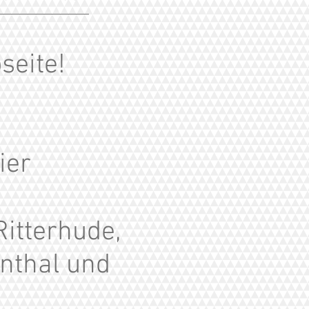
seite!
ier
itterhude,
nthal und