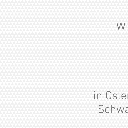
Wi
in Ost
Schwa