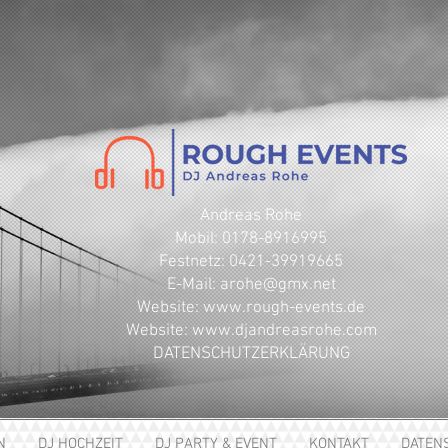
Andreas Rohe
Mobil: 0178-8916995
Festnetz: 0421-39919665
E-Mail: arohe@gmx.net
​Website: www.rough-events.de
Website: www.djandreasrohe.com
DATENSCHUTZERKLÄRUNG
N
DJ HOCHZEIT
DJ PARTY & EVENT
KONTAKT
DATEN