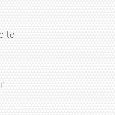
ite!
er