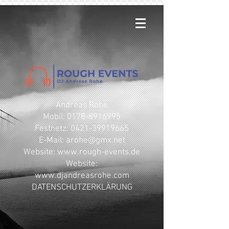
Andreas Rohe
Mobil: 0178-8916995
Festnetz: 0421-39919665
E-Mail: arohe@gmx.net
​Website: www.rough-events.de
Website:
www.djandreasrohe.com
DATENSCHUTZERKLÄRUNG