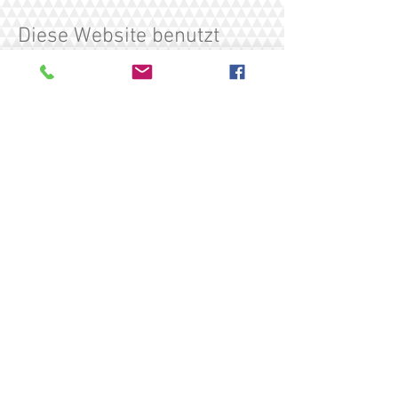
Diese Website benutzt
Google Analytics, einen
Webanalysedienst der
Google Inc. („Google“).
Google Analytics
verwendet sog. „Cookies“,
Textdateien, die auf Ihrem
Computer gespeichert
werden und die eine
Analyse der Benutzung der
Website durch Sie
ermöglichen.
Die durch den Cookie
erzeugten Informationen